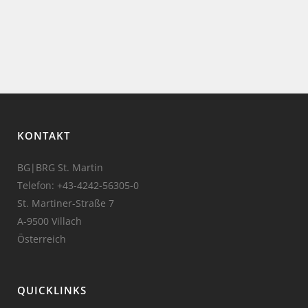
KONTAKT
BG|BRG St. Martin
Telefon:
+43-4242-56305-0
St. Martiner-Straße 7
A-9500 Villach
Österreich
QUICKLINKS