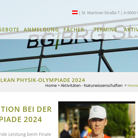
| St. Martiner-Straße 7 | A-9500 
GEBOTE
ANMELDUNG
FÄCHER
TERMINE
AKTI
ALKAN PHYSIK-OLYMPIADE 2024
Home
>
Aktivitäten - Naturwissenschaften
>
Honor
ION BEI DER
PIADE 2024
ende Leistung beim Finale