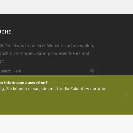
UCHE
lls Sie etwas in unserer Website suchen wollen,
doch nicht finden, dann probieren Sie es mal
er:
on der Kerze : designed by Freepik
er Interessen auswerten?
lig, Sie können diese jederzeit für die Zukunft widerrufen.