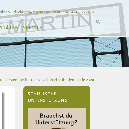
Villach |
direktion@it-gymnasium.at
|
+43-4242-56305-0
VITÄTEN
SERVICE
able Mention bei der 6. Balkan Physik-Olympiade 2024
SCHULISCHE
UNTERSTÜTZUNG