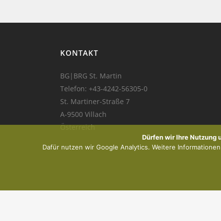
KONTAKT
BG|BRG St. Martin
Telefon:
+43-4242-56305-0
St. Martiner-Straße 7
A-9500 Villach
Österreich
Dürfen wir Ihre Nutzung
Dafür nutzen wir Google Analytics. Weitere Informationen f