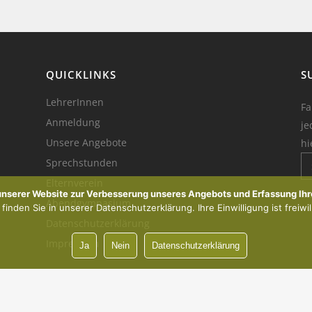
QUICKLINKS
S
LehrerInnen
Fa
Anmeldung
je
Unsere Angebote
hi
Sprechstunden
Elternverein
Ik
 unserer Website zur Verbesserung unseres Angebots und Erfassung Ihr
Abendgymnasium
inden Sie in unserer Datenschutzerklärung. Ihre Einwilligung ist freiwil
Datenschutzerklärung
Impressum
Ja
Nein
Datenschutzerklärung
Vorsprung durch Innovation