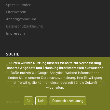
Sprechstunden
Elternverein
Abendgymnasium
Datenschutzerklärung
Impressum
SUCHE
Dürfen wir Ihre Nutzung unserer Website zur Verbesserung
Falls Sie etwas in unserer Website suchen wollen, jedoch
unseres Angebots und Erfassung Ihrer Interessen auswerten?
nicht finden, dann probieren Sie es mal hier:
Dafür nutzen wir Google Analytics. Weitere Informationen
finden Sie in unserer Datenschutzerklärung. Ihre Einwilligung
ist freiwillig, Sie können diese jederzeit für die Zukunft
widerrufen.
Ja
Nein
Datenschutzerklärung
Ikon der Kerze : designed by Freepik