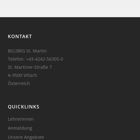
KONTAKT
BG|BRG St. Martin
Telefon:
+43-4242-56305-0
St. Martiner-Straße 7
A-9500 Villach
Österreich
QUICKLINKS
LehrerInnen
Anmeldung
Unsere Angebote