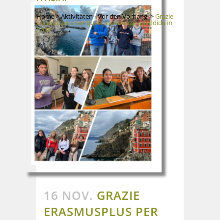
Home
>
Aktivitäten - Vor den Vorhang
>
Grazie
Erasmusplus per quest‘esperienza splendida in
Italia!
16 NOV.
GRAZIE
ERASMUSPLUS PER