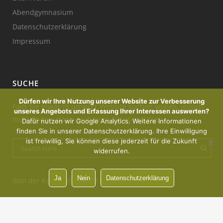
Abendgymnasium
Datenschutzerklärung
Impressum
SUCHE
Dürfen wir Ihre Nutzung unserer Website zur Verbesserung
Falls Sie etwas in unserer Website suchen wollen, jedoch
unseres Angebots und Erfassung Ihrer Interessen auswerten?
nicht finden, dann probieren Sie es mal hier:
Dafür nutzen wir Google Analytics. Weitere Informationen
finden Sie in unserer Datenschutzerklärung. Ihre Einwilligung
ist freiwillig, Sie können diese jederzeit für die Zukunft
widerrufen.
Ja
Nein
Datenschutzerklärung
Ikon der Kerze : designed by Freepik