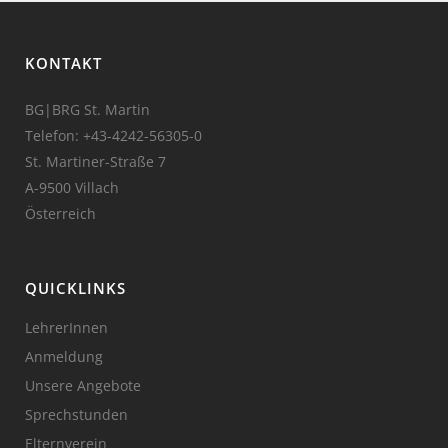
KONTAKT
BG|BRG St. Martin
Telefon:
+43-4242-56305-0
St. Martiner-Straße 7
A-9500 Villach
Österreich
QUICKLINKS
LehrerInnen
Anmeldung
Unsere Angebote
Sprechstunden
Elternverein