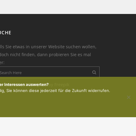
UCHE
lls Sie etwas in unserer Website suchen wollen,
doch nicht finden, dann probieren Sie es mal
er:
on der Kerze : designed by Freepik
er Interessen auswerten?
lig, Sie können diese jederzeit für die Zukunft widerrufen.