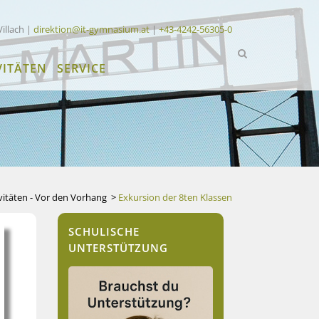
Villach |
direktion@it-gymnasium.at
|
+43-4242-56305-0
VITÄTEN
SERVICE
vitäten - Vor den Vorhang
>
Exkursion der 8ten Klassen
SCHULISCHE
UNTERSTÜTZUNG