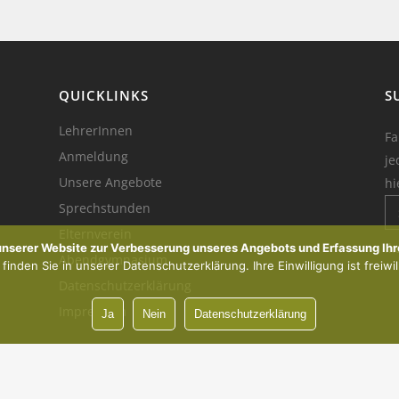
QUICKLINKS
S
LehrerInnen
Fa
Anmeldung
je
Unsere Angebote
hi
Sprechstunden
Elternverein
Ik
 unserer Website zur Verbesserung unseres Angebots und Erfassung Ihr
Abendgymnasium
inden Sie in unserer Datenschutzerklärung. Ihre Einwilligung ist freiwil
Datenschutzerklärung
Impressum
Ja
Nein
Datenschutzerklärung
Vorsprung durch Innovation