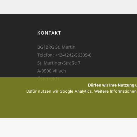
KONTAKT
BG|BRG St. Martin
Telefon:
+43-4242-56305-0
St. Martiner-Straße 7
A-9500 Villach
Österreich
Dürfen wir Ihre Nutzung
Dafür nutzen wir Google Analytics. Weitere Informationen f