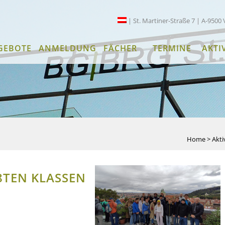
| St. Martiner-Straße 7 | A-9500 
GEBOTE
ANMELDUNG
FÄCHER
TERMINE
AKTI
Home
>
Akti
8TEN KLASSEN