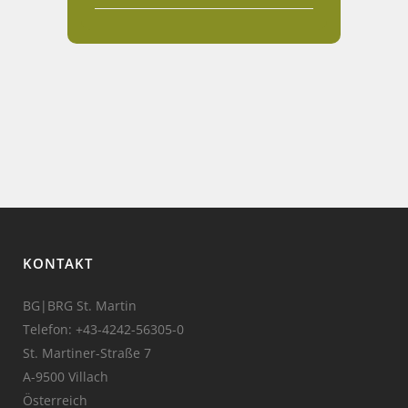
KONTAKT
BG|BRG St. Martin
Telefon:
+43-4242-56305-0
St. Martiner-Straße 7
A-9500 Villach
Österreich