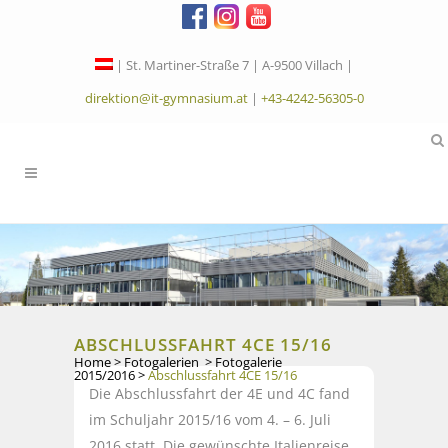
| St. Martiner-Straße 7 | A-9500 Villach |
direktion@it-gymnasium.at
|
+43-4242-56305-0
ABSCHLUSSFAHRT 4CE 15/16
Home
>
Fotogalerien
>
Fotogalerie
2015/2016
>
Abschlussfahrt 4CE 15/16
Die Abschlussfahrt der 4E und 4C fand
im Schuljahr 2015/16 vom 4. – 6. Juli
2016 statt. Die gewünschte Italienreise