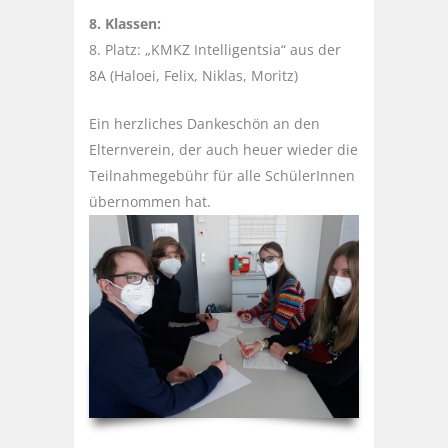
8. Klassen:
8. Platz: „KMKZ Intelligentsia“ aus der
8A (Haloei, Felix, Niklas, Moritz)
Ein herzliches Dankeschön an den
Elternverein, der auch heuer wieder die
Teilnahmegebühr für alle SchülerInnen
übernommen hat.