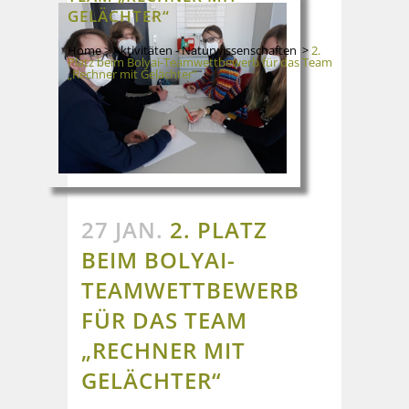
GELÄCHTER“
Home
>
Aktivitäten - Naturwissenschaften
>
2.
Platz beim Bolyai-Teamwettbewerb für das Team
„Rechner mit Gelächter“
27 JAN.
2. PLATZ
BEIM BOLYAI-
TEAMWETTBEWERB
FÜR DAS TEAM
„RECHNER MIT
GELÄCHTER“