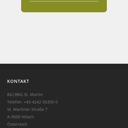
KONTAKT
BG|BRG St. Martin
Telefon:
+43-4242-56305-0
St. Martiner-Straße 7
A-9500 Villach
Österreich