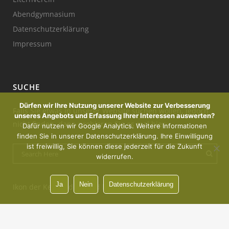
Abendgymnasium
Datenschutzerklärung
Impressum
SUCHE
Dürfen wir Ihre Nutzung unserer Website zur Verbesserung
Falls Sie etwas in unserer Website suchen wollen, jedoch
unseres Angebots und Erfassung Ihrer Interessen auswerten?
nicht finden, dann probieren Sie es mal hier:
Dafür nutzen wir Google Analytics. Weitere Informationen
finden Sie in unserer Datenschutzerklärung. Ihre Einwilligung
ist freiwillig, Sie können diese jederzeit für die Zukunft
widerrufen.
Ja
Nein
Datenschutzerklärung
Ikon der Kerze : designed by Freepik