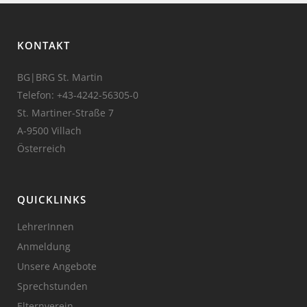
KONTAKT
BG|BRG St. Martin
Telefon:
+43-4242-56305-0
St. Martiner-Straße 7
A-9500 Villach
Österreich
QUICKLINKS
LehrerInnen
Anmeldung
Unsere Angebote
Sprechstunden
Elternverein