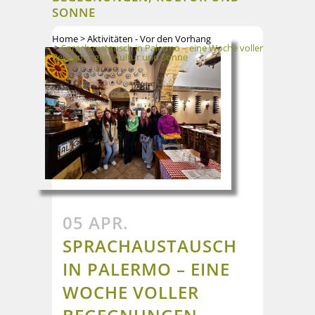
SONNE
Home
>
Aktivitäten - Vor den Vorhang
>
Sprachaustausch in Palermo – eine Woche voller
Begegnungen, Kultur und Sonne
05 APR.
SPRACHAUSTAUSCH
IN PALERMO – EINE
WOCHE VOLLER