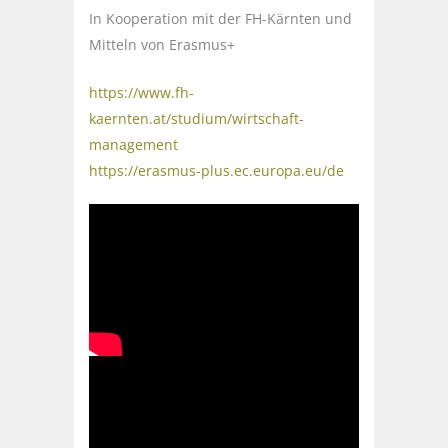
In Kooperation mit der FH-Kärnten und
Mitteln von Erasmus+
https://www.fh-
kaernten.at/studium/wirtschaft-
management
https://erasmus-plus.ec.europa.eu/de