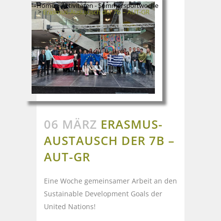
Home
>
Aktivitäten - Sommersportwoche
>
Erasmus-Austausch der 7b – AUT-GR
06 MÄRZ
ERASMUS-
AUSTAUSCH DER 7B –
AUT-GR
Eine Woche gemeinsamer Arbeit an den
Sustainable Development Goals der
United Nations!