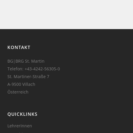
KONTAKT
BG|BRG St. Martin
Telefon:
+43-4242-56305-0
St. Martiner-Straße 7
A-9500 Villach
Österreich
QUICKLINKS
LehrerInnen