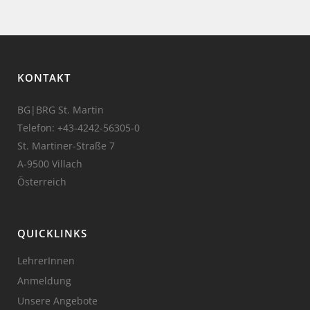
KONTAKT
BG|BRG St. Martin
Telefon:
+43-4242-56305-0
St. Martiner-Straße 7
A-9500 Villach
Österreich
QUICKLINKS
LehrerInnen
Anmeldung
Unsere Angebote