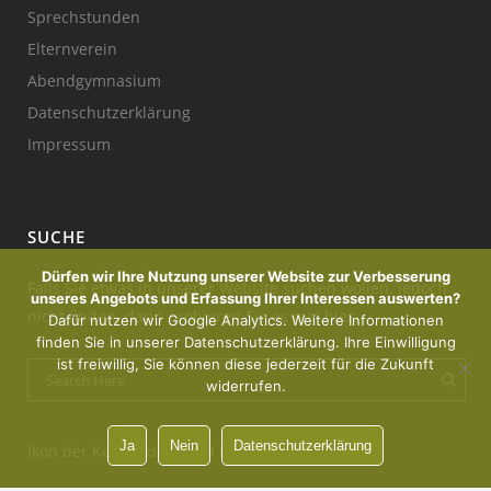
Sprechstunden
Elternverein
Abendgymnasium
Datenschutzerklärung
Impressum
SUCHE
Dürfen wir Ihre Nutzung unserer Website zur Verbesserung
Falls Sie etwas in unserer Website suchen wollen, jedoch
unseres Angebots und Erfassung Ihrer Interessen auswerten?
nicht finden, dann probieren Sie es mal hier:
Dafür nutzen wir Google Analytics. Weitere Informationen
finden Sie in unserer Datenschutzerklärung. Ihre Einwilligung
ist freiwillig, Sie können diese jederzeit für die Zukunft
widerrufen.
Ja
Nein
Datenschutzerklärung
Ikon der Kerze : designed by Freepik