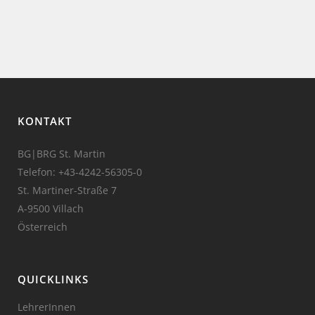
KONTAKT
BG|BRG St. Martin
Telefon:
+43-4242-56305-0
St. Martiner-Straße 7
A-9500 Villach
Österreich
QUICKLINKS
LehrerInnen