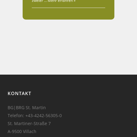
zweier …
Mehr erfahren »
KONTAKT
BG|BRG St. Martin
Telefon:
+43-4242-56305-0
St. Martiner-Straße 7
A-9500 Villach