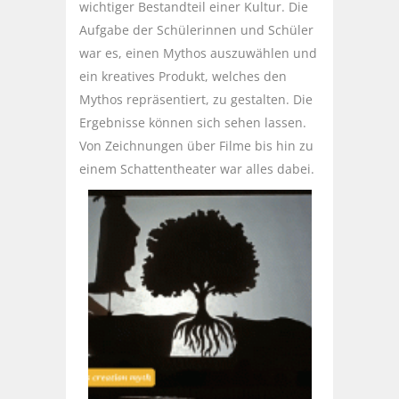
wichtiger Bestandteil einer Kultur. Die
Aufgabe der Schülerinnen und Schüler
war es, einen Mythos auszuwählen und
ein kreatives Produkt, welches den
Mythos repräsentiert, zu gestalten. Die
Ergebnisse können sich sehen lassen.
Von Zeichnungen über Filme bis hin zu
einem Schattentheater war alles dabei.