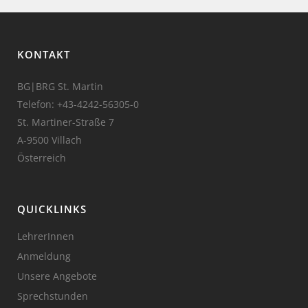
KONTAKT
BG|BRG St. Martin
Telefon:
+43-4242-56305-0
St. Martiner-Straße 7
A-9500 Villach
Österreich
QUICKLINKS
LehrerInnen
Anmeldung
Unsere Angebote
Sprechstunden