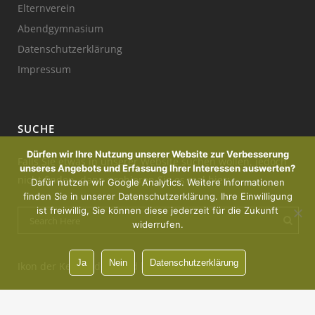
Elternverein
Abendgymnasium
Datenschutzerklärung
Impressum
SUCHE
Dürfen wir Ihre Nutzung unserer Website zur Verbesserung
Falls Sie etwas in unserer Website suchen wollen, jedoch
unseres Angebots und Erfassung Ihrer Interessen auswerten?
nicht finden, dann probieren Sie es mal hier:
Dafür nutzen wir Google Analytics. Weitere Informationen
finden Sie in unserer Datenschutzerklärung. Ihre Einwilligung
ist freiwillig, Sie können diese jederzeit für die Zukunft
widerrufen.
Ja
Nein
Datenschutzerklärung
Ikon der Kerze : designed by Freepik