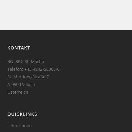
KONTAKT
BG|BRG St. Martin
Telefon:
+43-4242-56305-0
St. Martiner-Straße 7
A-9500 Villach
Österreich
QUICKLINKS
LehrerInnen