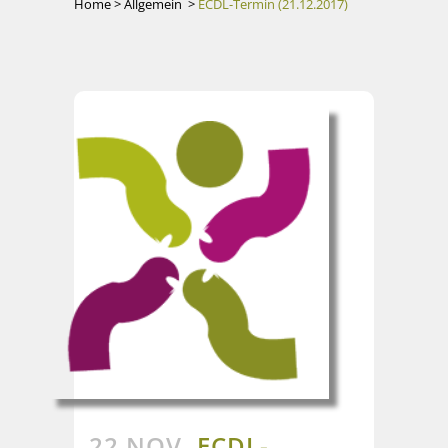
Home
>
Allgemein
>
ECDL-Termin (21.12.2017)
22 NOV.
ECDL-