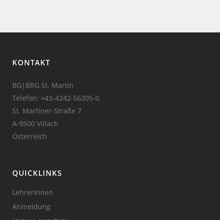
KONTAKT
BG|BRG St. Martin
Telefon:
+43-4242-56305-0
St. Martiner-Straße 7
A-9500 Villach
Österreich
QUICKLINKS
LehrerInnen
Anmeldung