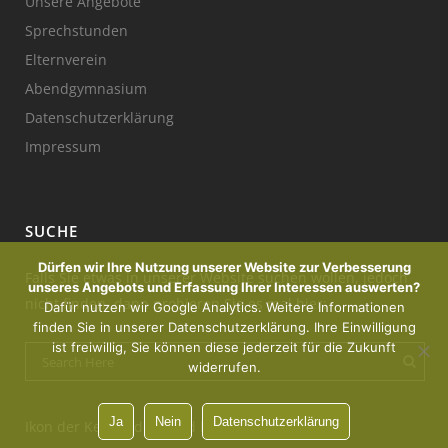
Unsere Angebote
Sprechstunden
Elternverein
Abendgymnasium
Datenschutzerklärung
Impressum
SUCHE
Dürfen wir Ihre Nutzung unserer Website zur Verbesserung
Falls Sie etwas in unserer Website suchen wollen, jedoch
unseres Angebots und Erfassung Ihrer Interessen auswerten?
nicht finden, dann probieren Sie es mal hier:
Dafür nutzen wir Google Analytics. Weitere Informationen
finden Sie in unserer Datenschutzerklärung. Ihre Einwilligung
ist freiwillig, Sie können diese jederzeit für die Zukunft
widerrufen.
Ja
Nein
Datenschutzerklärung
Ikon der Kerze : designed by Freepik