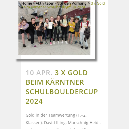
Home
>
Aktivitäten - Vor den Vorhang
>
3 x Gold
beim Kärntner Schulbouldercup 2024
10 APR.
3 X GOLD
BEIM KÄRNTNER
SCHULBOULDERCUP
2024
Gold in der Teamwertung (1.+2.
Klassen): David Illing, Marschnig Heidi,