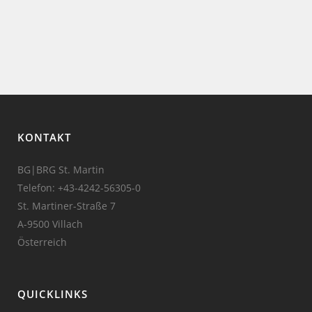
KONTAKT
BG|BRG St. Martin
Telefon:
+43-4242-56305-0
St. Martiner-Straße 7
A-9500 Villach
Österreich
QUICKLINKS