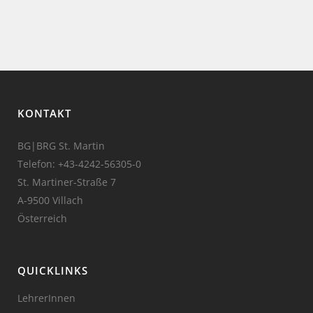
KONTAKT
BG|BRG St. Martin
Telefon:
+43-4242-56305-0
St. Martiner-Straße 7
A-9500 Villach
Österreich
QUICKLINKS
LehrerInnen