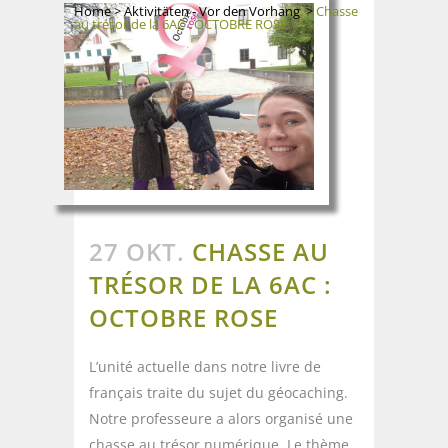
Home
>
Aktivitäten - Vor den Vorhang
>
Chasse
au trésor de la 6AC : OCTOBRE ROSE
27 OKT.
CHASSE AU
TRÉSOR DE LA 6AC :
OCTOBRE ROSE
L’unité actuelle dans notre livre de
français traite du sujet du géocaching.
Notre professeure a alors organisé une
chasse au trésor numérique. Le thème