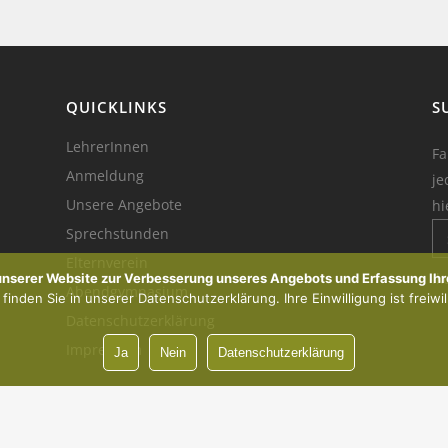
QUICKLINKS
S
LehrerInnen
Fa
Anmeldung
je
Unsere Angebote
hi
Sprechstunden
Elternverein
Ik
 unserer Website zur Verbesserung unseres Angebots und Erfassung Ihr
Abendgymnasium
inden Sie in unserer Datenschutzerklärung. Ihre Einwilligung ist freiwil
Datenschutzerklärung
Impressum
Ja
Nein
Datenschutzerklärung
Vorsprung durch Innovation