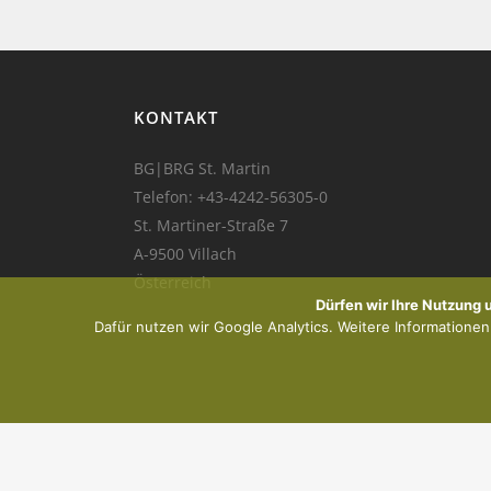
KONTAKT
BG|BRG St. Martin
Telefon:
+43-4242-56305-0
St. Martiner-Straße 7
A-9500 Villach
Österreich
Dürfen wir Ihre Nutzung
Dafür nutzen wir Google Analytics. Weitere Informationen f