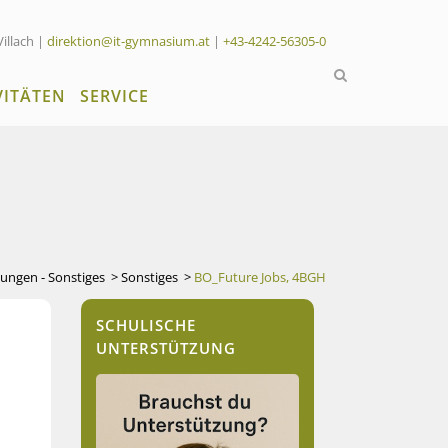
Villach |
direktion@it-gymnasium.at
|
+43-4242-56305-0
VITÄTEN
SERVICE
tungen - Sonstiges
>
Sonstiges
>
BO_Future Jobs, 4BGH
SCHULISCHE
UNTERSTÜTZUNG