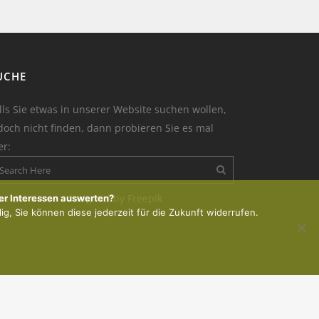
UCHE
lls Sie etwas in unserer Website suchen wollen,
doch nicht finden, dann probieren Sie es mal
er:
on der Kerze : designed by Freepik
er Interessen auswerten?
lig, Sie können diese jederzeit für die Zukunft widerrufen.