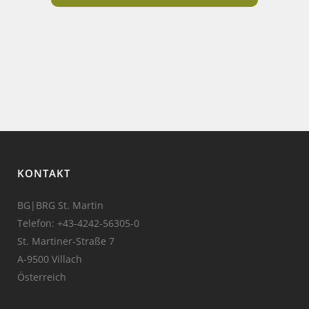
KONTAKT
BG|BRG St. Martin
Telefon:
+43-4242-56305-0
St. Martiner-Straße 7
A-9500 Villach
Österreich