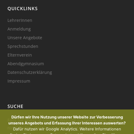
QUICKLINKS
LehrerInnen
Anmeldung
Unsere Angebote
Sprechstunden
Elternverein
Abendgymnasium
Datenschutzerklärung
Impressum
SUCHE
Dürfen wir Ihre Nutzung unserer Website zur Verbesserung
Falls Sie etwas in unserer Website suchen wollen, jedoch
unseres Angebots und Erfassung Ihrer Interessen auswerten?
nicht finden, dann probieren Sie es mal hier:
Dafür nutzen wir Google Analytics. Weitere Informationen