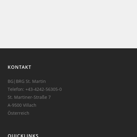
KONTAKT
BG|BRG St. Martin
Telefon:
+43-4242-56305-0
St. Martiner-Straße 7
A-9500 Villach
Österreich
QUICKLINKS