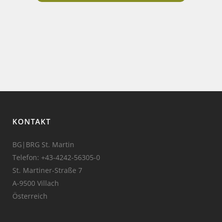
KONTAKT
BG|BRG St. Martin
Telefon:
+43-4242-56305-0
St. Martiner-Straße 7
A-9500 Villach
Österreich