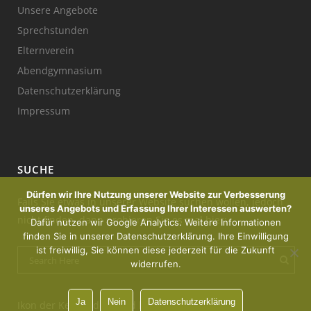
Unsere Angebote
Sprechstunden
Elternverein
Abendgymnasium
Datenschutzerklärung
Impressum
SUCHE
Dürfen wir Ihre Nutzung unserer Website zur Verbesserung
Falls Sie etwas in unserer Website suchen wollen, jedoch
unseres Angebots und Erfassung Ihrer Interessen auswerten?
nicht finden, dann probieren Sie es mal hier:
Dafür nutzen wir Google Analytics. Weitere Informationen
finden Sie in unserer Datenschutzerklärung. Ihre Einwilligung
ist freiwillig, Sie können diese jederzeit für die Zukunft
widerrufen.
Ja
Nein
Datenschutzerklärung
Ikon der Kerze : designed by Freepik