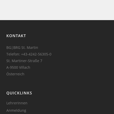
KONTAKT
BG|BRG St. Martin
Telefon:
+43-4242-56305-0
St. Martiner-Straße 7
A-9500 Villach
Österreich
QUICKLINKS
LehrerInnen
Anmeldung