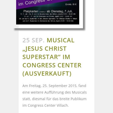
25 SEP.
MUSICAL
„JESUS CHRIST
SUPERSTAR“ IM
CONGRESS CENTER
(AUSVERKAUFT)
Am Freitag, 25. September 2015, fand
eine weitere Aufführung des Musicals
statt, diesmal für das breite Publikum
im Congress Center Villach.