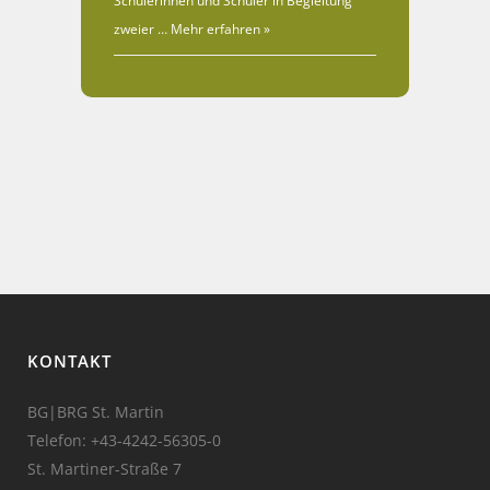
Schülerinnen und Schüler in Begleitung
zweier …
Mehr erfahren »
KONTAKT
BG|BRG St. Martin
Telefon:
+43-4242-56305-0
St. Martiner-Straße 7