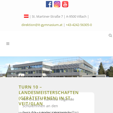
| St. Martiner-Straße 7 | A-9500 Villach |
direktion@it-gymnasium.at
|
+43-4242-56305-0
TURN 10 –
LANDESMEISTERSCHAFTEN
(GERÄTETURNEN) IN ST.
Am 6.4.2017 nahmen folgende
VEIT/GLAN
Schülerinnen an den
Turn 10 – Landesmeisterschaften