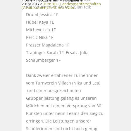
Home
>
Fotogalerien
>
Fotogalerie
2016/2017
>
Turn 10 – Landesmeisterschaften
(Gerätturnen) in St. Veit/Glan teil:
(Geräteturnen) in St. Veit/Glan
Druml Jessica 1F
Hübel Kaya 1E
Michevc Lea 1F
Percic Nika 1F
Prasser Magdalena 1F
Traninger Sarah 1F, Ersatz: Julia
Schaumberger 1F
Dank zweier erfahrener Turnerinnen
vom Turnverein Villach (Nika und Lea)
und einer ausgezeichneten
Gruppenleistung gelang es unseren
Mädchen mit einem Vorsprung von 30
Punkten unter neun Teams den Sieg zu
erringen. Die Leistungen unserer
Schülerinnen sind nicht hoch genug