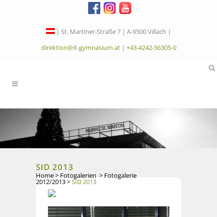
| St. Martiner-Straße 7 | A-9500 Villach |
direktion@it-gymnasium.at
|
+43-4242-56305-0
SID 2013
Home
>
Fotogalerien
>
Fotogalerie
2012/2013
>
SID 2013