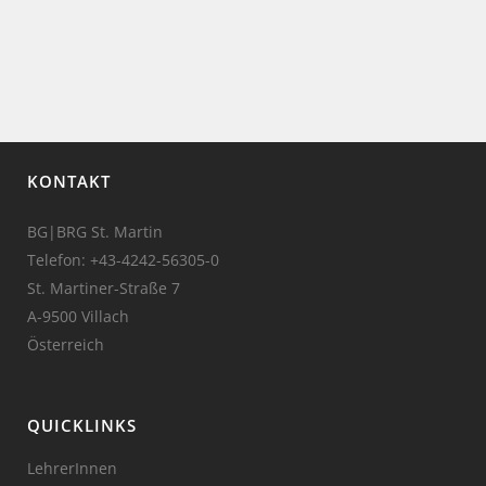
KONTAKT
BG|BRG St. Martin
Telefon:
+43-4242-56305-0
St. Martiner-Straße 7
A-9500 Villach
Österreich
QUICKLINKS
LehrerInnen