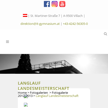
| St. Martiner-Straße 7 | A-9500 Villach |
direktion@it-gymnasium.at
|
+43-4242-56305-0
LANGLAUF
LANDESMEISTERSCHAFT
Home
>
Fotogalerien
>
Fotogalerie
2012/2013
>
Langlauf Landesmeisterschaft