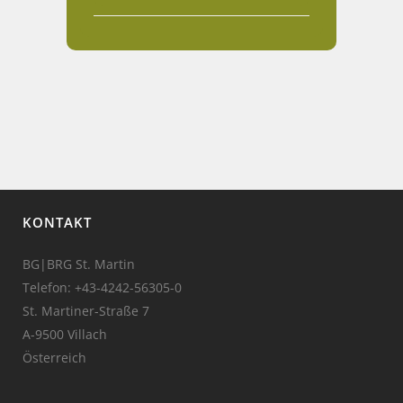
KONTAKT
BG|BRG St. Martin
Telefon:
+43-4242-56305-0
St. Martiner-Straße 7
A-9500 Villach
Österreich