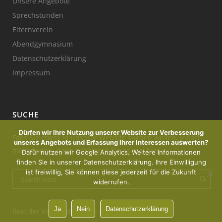
Unsere Angebote
Sprechstunden
Elternverein
Abendgymnasium
Datenschutzerklärung
Impressum
SUCHE
Dürfen wir Ihre Nutzung unserer Website zur Verbesserung
Falls Sie etwas in unserer Website suchen wollen, jedoch
unseres Angebots und Erfassung Ihrer Interessen auswerten?
nicht finden, dann probieren Sie es mal hier:
Dafür nutzen wir Google Analytics. Weitere Informationen
finden Sie in unserer Datenschutzerklärung. Ihre Einwilligung
ist freiwillig, Sie können diese jederzeit für die Zukunft
widerrufen.
Ja
Nein
Datenschutzerklärung
Ikon der Kerze : designed by Freepik