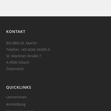
KONTAKT
BG|BRG St. Martin
Telefon:
+43-4242-56305-0
St. Martiner-Straße 7
A-9500 Villach
Österreich
QUICKLINKS
LehrerInnen
Anmeldung