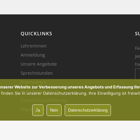
QUICKLINKS
S
LehrerInnen
Fa
Anmeldung
je
Unsere Angebote
hi
Sprechstunden
Elternverein
Ik
 unserer Website zur Verbesserung unseres Angebots und Erfassung Ihr
Abendgymnasium
inden Sie in unserer Datenschutzerklärung. Ihre Einwilligung ist freiwil
Datenschutzerklärung
Impressum
Ja
Nein
Datenschutzerklärung
Vorsprung durch Innovation