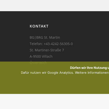
KONTAKT
BG|BRG St. Martin
Telefon:
+43-4242-56305-0
St. Martiner-Straße 7
A-9500 Villach
Österreich
Dürfen wir Ihre Nutzung
Dafür nutzen wir Google Analytics. Weitere Informationen f