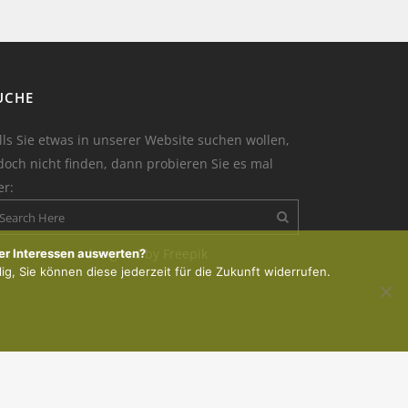
UCHE
lls Sie etwas in unserer Website suchen wollen,
doch nicht finden, dann probieren Sie es mal
er:
on der Kerze : designed by Freepik
er Interessen auswerten?
lig, Sie können diese jederzeit für die Zukunft widerrufen.