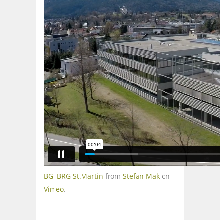
BG|BRG St.Martin
from
Stefan Mak
on
Vimeo
.