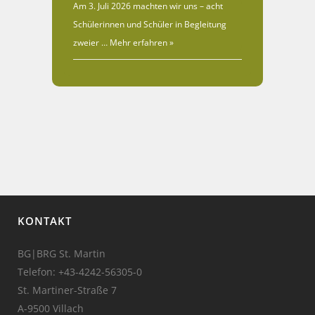
Am 3. Juli 2026 machten wir uns – acht
Schülerinnen und Schüler in Begleitung
zweier …
Mehr erfahren »
KONTAKT
BG|BRG St. Martin
Telefon:
+43-4242-56305-0
St. Martiner-Straße 7
A-9500 Villach