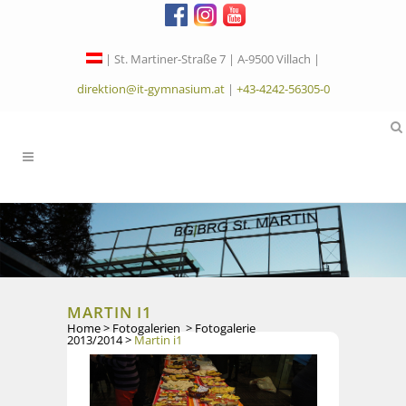
| St. Martiner-Straße 7 | A-9500 Villach |
direktion@it-gymnasium.at
|
+43-4242-56305-0
MARTIN I1
Home
>
Fotogalerien
>
Fotogalerie
2013/2014
>
Martin i1