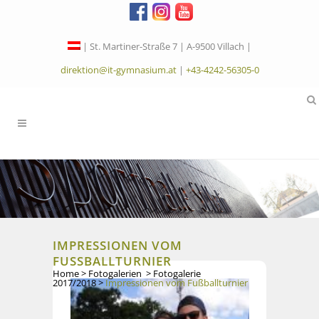
| St. Martiner-Straße 7 | A-9500 Villach |
direktion@it-gymnasium.at
|
+43-4242-56305-0
IMPRESSIONEN VOM
FUSSBALLTURNIER
Home
>
Fotogalerien
>
Fotogalerie
2017/2018
>
Impressionen vom Fußballturnier