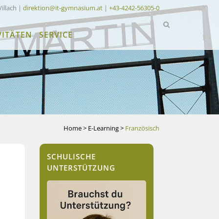
Villach |
direktion@it-gymnasium.at
|
+43-4242-56305-0
VITÄTEN
SERVICE
Home
>
E-Learning
>
Französisch
SCHULISCHE
UNTERSTÜTZUNG