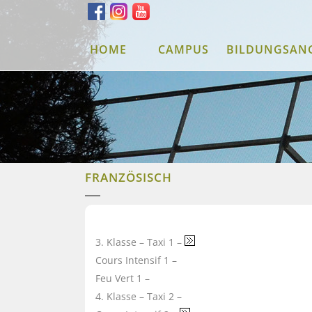
HOME
CAMPUS
BILDUNGSAN
FRANZÖSISCH
3. Klasse – Taxi 1 –
Cours Intensif 1 –
Feu Vert 1 –
4. Klasse – Taxi 2 –