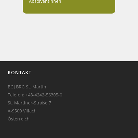
AbsolventInnen
KONTAKT
BG|BRG St. Martin
Telefon:
+43-4242-56305-0
St. Martiner-Straße 7
A-9500 Villach
Österreich