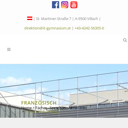
| St. Martiner-Straße 7 | A-9500 Villach |
direktion@it-gymnasium.at
|
+43-4242-56305-0
FRANZÖSISCH
Home
>
Fächer - Sprachen - Aktivitäten
>
Französisch
(Page 2)