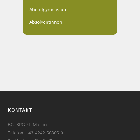
Abendgymnasium
AbsolventInnen
KONTAKT
BG|BRG St. Martin
Telefon:
+43-4242-56305-0