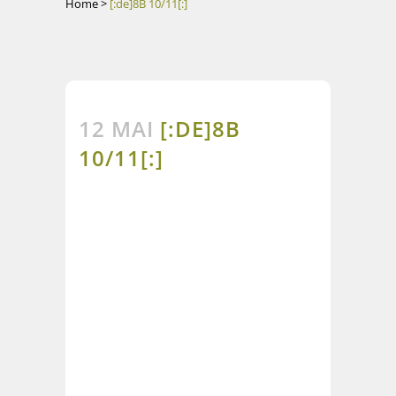
Home
>
[:de]8B 10/11[:]
12 MAI
[:DE]8B
10/11[:]