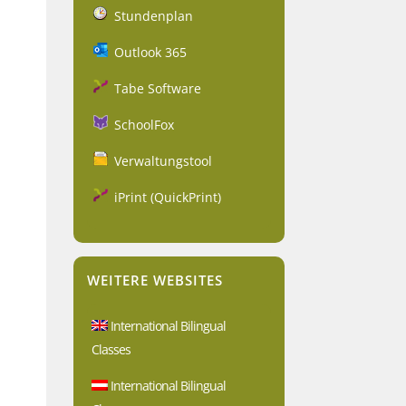
Stundenplan
Outlook 365
Tabe Software
SchoolFox
Verwaltungstool
iPrint (QuickPrint)
WEITERE WEBSITES
International Bilingual
Classes
International Bilingual