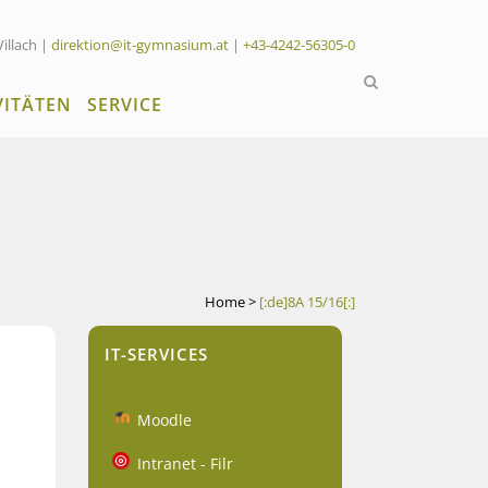
Villach |
direktion@it-gymnasium.at
|
+43-4242-56305-0
VITÄTEN
SERVICE
Home
>
[:de]8A 15/16[:]
IT-SERVICES
Moodle
Intranet - Filr