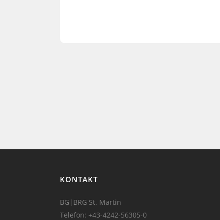
KONTAKT
BG|BRG St. Martin
Telefon:
+43-4242-56305-0