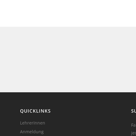
QUICKLINKS
S
LehrerInnen
Fa
Anmeldung
je