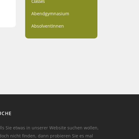
Classes
Abendgymnasium
AbsolventInnen
UCHE
lls Sie etwas in unserer Website suchen wollen,
doch nicht finden, dann probieren Sie es mal