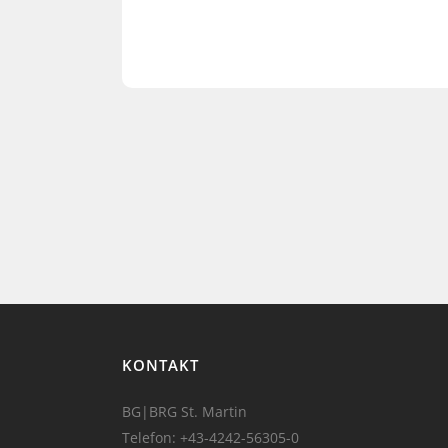
KONTAKT
BG|BRG St. Martin
Telefon:
+43-4242-56305-0