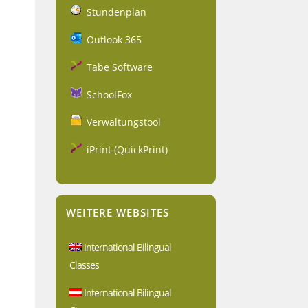
Stundenplan
Outlook 365
Tabe Software
SchoolFox
Verwaltungstool
iPrint (QuickPrint)
WEITERE WEBSITES
International Bilingual
Classes
International Bilingual