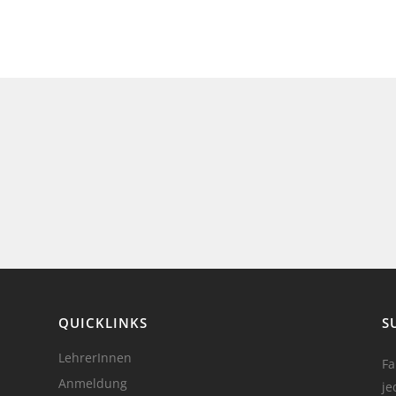
QUICKLINKS
S
LehrerInnen
Fa
Anmeldung
je