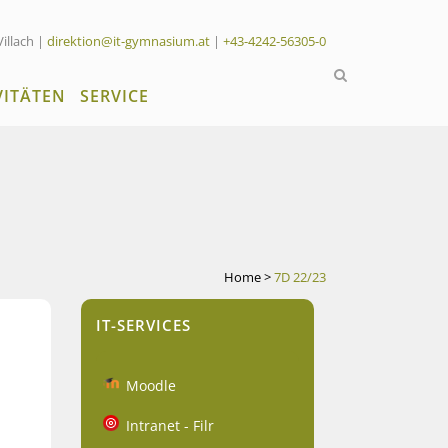
Villach |
direktion@it-gymnasium.at
|
+43-4242-56305-0
VITÄTEN
SERVICE
Home
>
7D 22/23
IT-SERVICES
Moodle
Intranet - Filr