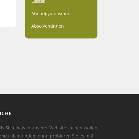
Classes
Abendgymnasium
AbsolventInnen
UCHE
lls Sie etwas in unserer Website suchen wollen,
doch nicht finden, dann probieren Sie es mal