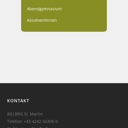
Abendgymnasium
AbsolventInnen
KONTAKT
BG|BRG St. Martin
Telefon:
+43-4242-56305-0