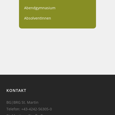
Abendgymnasium
AbsolventInnen
KONTAKT
BG|BRG St. Martin
Telefon:
+43-4242-56305-0