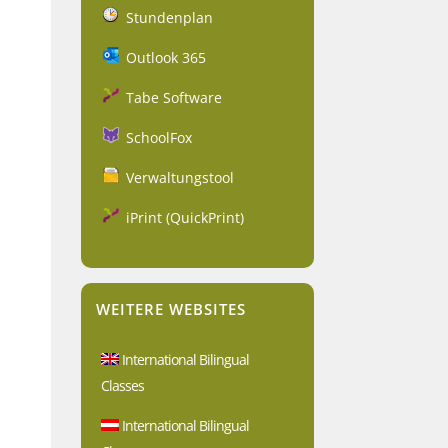
Stundenplan
Outlook 365
Tabe Software
SchoolFox
Verwaltungstool
iPrint (QuickPrint)
WEITERE WEBSITES
International Bilingual
Classes
International Bilingual