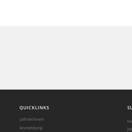
QUICKLINKS
S
LehrerInnen
Fa
Anmeldung
je