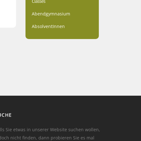
Classes
Abendgymnasium
AbsolventInnen
UCHE
lls Sie etwas in unserer Website suchen wollen,
doch nicht finden, dann probieren Sie es mal