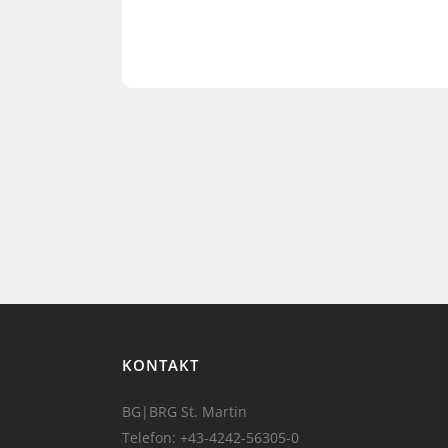
KONTAKT
BG|BRG St. Martin
Telefon:
+43-4242-56305-0