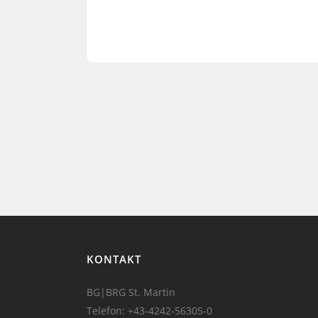
KONTAKT
BG|BRG St. Martin
Telefon:
+43-4242-56305-0