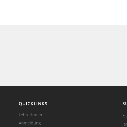
QUICKLINKS
S
LehrerInnen
Fa
Anmeldung
je