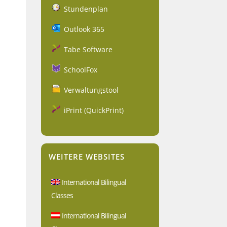
Stundenplan
Outlook 365
Tabe Software
SchoolFox
Verwaltungstool
iPrint (QuickPrint)
WEITERE WEBSITES
International Bilingual
Classes
International Bilingual