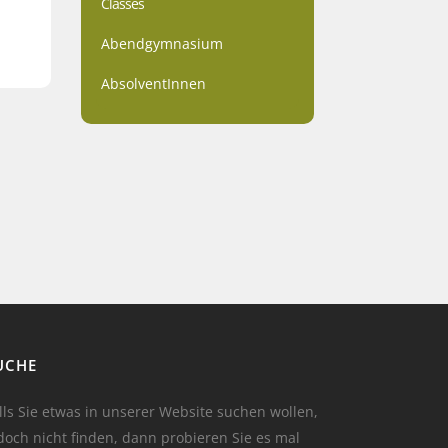
Classes
Abendgymnasium
AbsolventInnen
UCHE
lls Sie etwas in unserer Website suchen wollen,
doch nicht finden, dann probieren Sie es mal