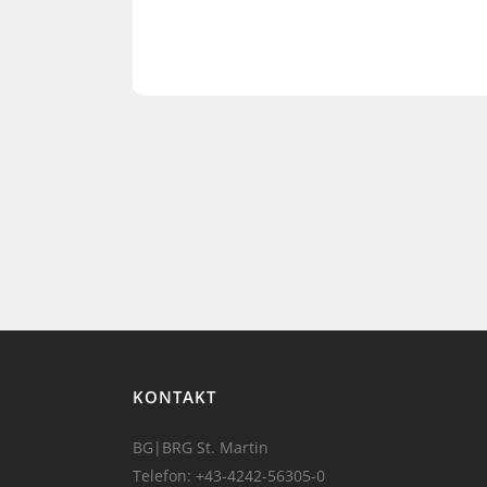
KONTAKT
BG|BRG St. Martin
Telefon:
+43-4242-56305-0