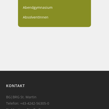
Abendgymnasium
AbsolventInnen
KONTAKT
BG|BRG St. Martin
Telefon:
+43-4242-56305-0