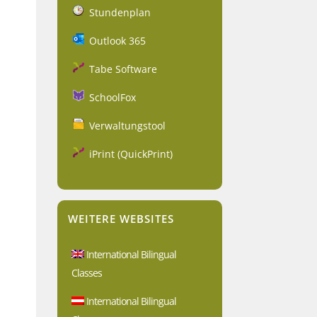
Stundenplan
Outlook 365
Tabe Software
SchoolFox
Verwaltungstool
iPrint (QuickPrint)
WEITERE WEBSITES
International Bilingual
Classes
International Bilingual