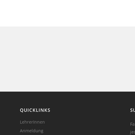
QUICKLINKS
S
LehrerInnen
Fa
Anmeldung
je