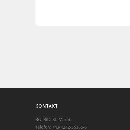
KONTAKT
BG|BRG St. Martin
Telefon:
+43-4242-56305-0