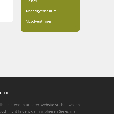
Classes
Abendgymnasium
AbsolventInnen
UCHE
lls Sie etwas in unserer Website suchen wollen,
doch nicht finden, dann probieren Sie es mal