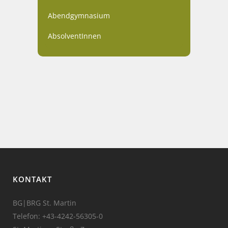
Abendgymnasium
AbsolventInnen
KONTAKT
BG|BRG St. Martin
Telefon:
+43-4242-56305-0